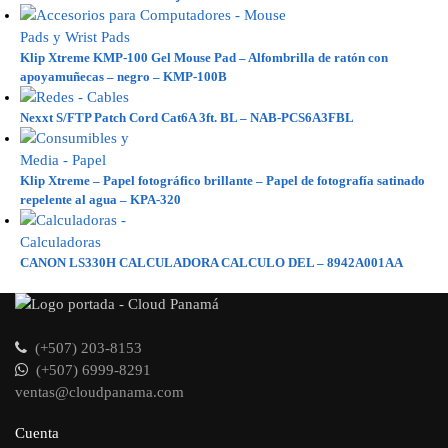
Klip Xtreme KMP-100 Gel Mouse Pad – Alfombrilla de ratón con
apoyamuñecas – negro – KMP-100B
Nexxt S/FTP Patch Cord Cat6A 3ft. BL – NAB-PCS6A3FBL
Klip Xtreme – Papel fotográfico brillante – Papel de fotografía satinado
repelente al agua – KPA-320
CANON LS330H CALCULADORA CALCULO DEL – 8942A001AA
(+507) 203-8153
(+507) 6999-8291
ventas@cloudpanama.com
Cuenta