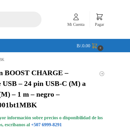
Mi Cuenta
Pagar
B/.
0.00
0
MBK
in BOOST CHARGE –
 USB – 24 pin USB-C (M) a
M) – 1 m – negro –
001bt1MBK
or información sobre precios o disponibilidad de los
s, escribanos al
+507 6999-8291