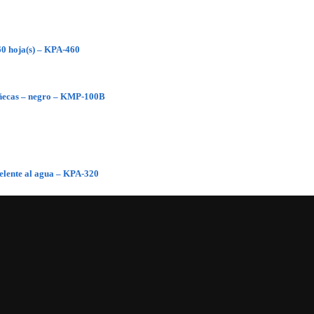
0 hoja(s) – KPA-460
ñecas – negro – KMP-100B
pelente al agua – KPA-320