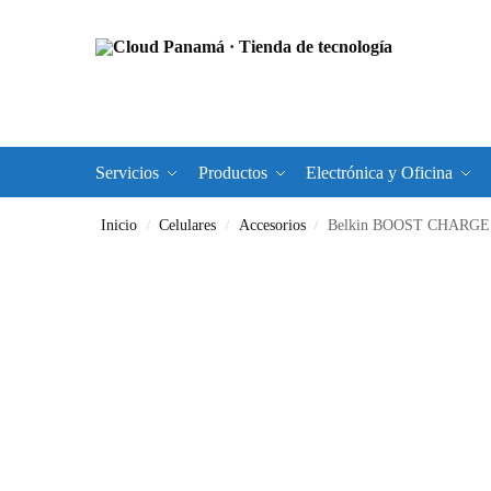
Servicios
Productos
Electrónica y Oficina
Inicio
Celulares
Accesorios
Belkin BOOST CHARGE –
/
/
/