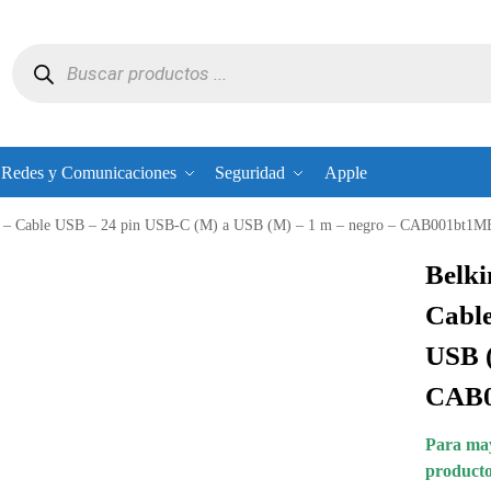
Redes y Comunicaciones
Seguridad
Apple
 Cable USB – 24 pin USB-C (M) a USB (M) – 1 m – negro – CAB001bt1
Belk
Cable
USB (
CAB
Para may
producto