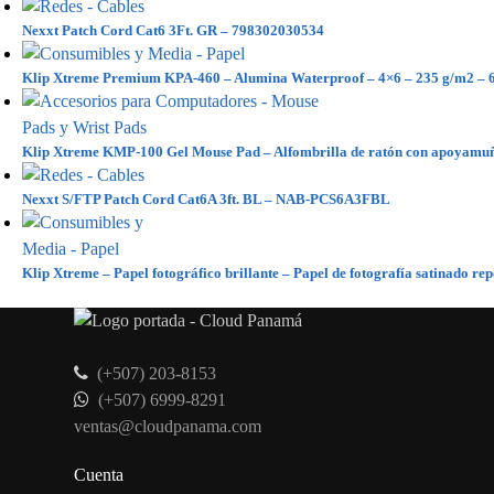
Nexxt Patch Cord Cat6 3Ft. GR – 798302030534
Klip Xtreme Premium KPA-460 – Alumina Waterproof – 4×6 – 235 g/m2 – 6
Klip Xtreme KMP-100 Gel Mouse Pad – Alfombrilla de ratón con apoyamu
Nexxt S/FTP Patch Cord Cat6A 3ft. BL – NAB-PCS6A3FBL
Klip Xtreme – Papel fotográfico brillante – Papel de fotografía satinado re
(+507) 203-8153
(+507) 6999-8291
ventas@cloudpanama.com
Cuenta