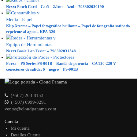
Nexxt Patch Cord – Cat5 – 2.1mt – Azul – 798302030190
Klip Xtreme – Papel fotográfico brillante – Papel de fotografía satinado
repelente al agua – KPA-320
Nexxt Basic Lan Tester – 798302031548
Forza – PS Series PS-001B – Banda de potencia – CA 120-220 V –
conectores de salida: 6 – negro – PS-001B
(+507) 203-8153
(+507) 6999-8291
ventas@cloudpanama.com
Cuenta
Mi cuenta
Detalles Cuenta