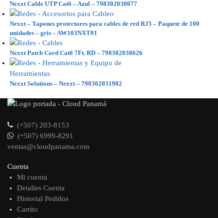
Nexxt Cable UTP Cat6 – Azul – 798302030077
Nexxt – Tapones protectores para cables de red RJ5 – Paquete de 100
unidades – gris – AW103NXT01
Nexxt Patch Cord Cat6 7Ft. RD – 798302030626
Nexxt Solutions – Nexxt – 798302031982
(+507) 203-8153
(+507) 6999-8291
ventas@cloudpanama.com
Cuenta
Mi cuenta
Detalles Cuenta
Historial Pedidos
Carrito