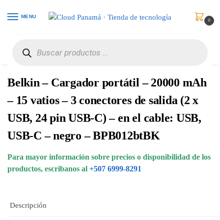
MENU
0
Inicio
Celulares
Baterías y Cargadores
Belkin – Cargador portátil – 20000 mAh – 15 vatios – 3 conectores de salida (2 x USB, 24 pin USB-C) – en el cable: USB, USB-C – negro – BPB012btBK
/
/
/
Belkin – Cargador portátil – 20000 mAh
– 15 vatios – 3 conectores de salida (2 x
USB, 24 pin USB-C) – en el cable: USB,
USB-C – negro – BPB012btBK
Para mayor información sobre precios o disponibilidad de los
productos, escribanos al
+507 6999-8291
Descripción