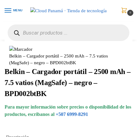
MENU
0
Inicio
Celulares
Baterías y Cargadores
Belkin – Cargador portátil – 2500 mAh – 7.5 vatios (MagSafe) – negro – BPD002btBK
/
/
/
Belkin – Cargador portátil – 2500 mAh – 7.5 vatios
(MagSafe) – negro – BPD002btBK
Belkin – Cargador portátil – 2500 mAh –
7.5 vatios (MagSafe) – negro –
BPD002btBK
Para mayor información sobre precios o disponibilidad de los
productos, escribanos al
+507 6999-8291
Descripción