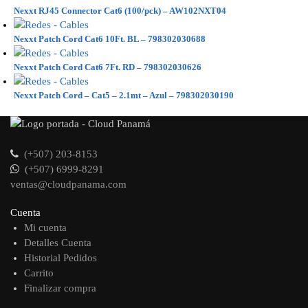
Nexxt RJ45 Connector Cat6 (100/pck) – AW102NXT04
Nexxt Patch Cord Cat6 10Ft. BL – 798302030688
Nexxt Patch Cord Cat6 7Ft. RD – 798302030626
Nexxt Patch Cord – Cat5 – 2.1mt – Azul – 798302030190
(+507) 203-8153
(+507) 6999-8291
ventas@cloudpanama.com
Cuenta
Mi cuenta
Detalles Cuenta
Historial Pedidos
Carrito
Finalizar compra