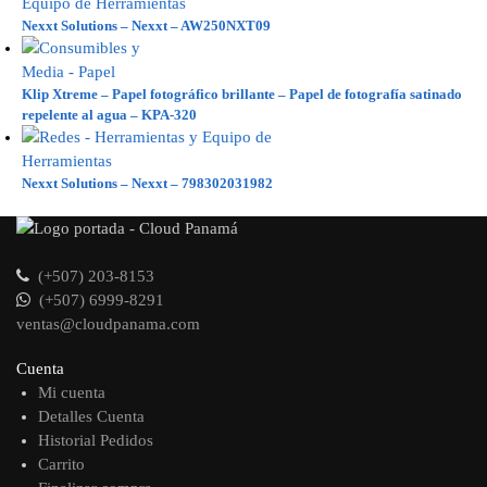
Nexxt Solutions – Nexxt – AW250NXT09
Klip Xtreme – Papel fotográfico brillante – Papel de fotografía satinado
repelente al agua – KPA-320
Nexxt Solutions – Nexxt – 798302031982
(+507) 203-8153
(+507) 6999-8291
ventas@cloudpanama.com
Cuenta
Mi cuenta
Detalles Cuenta
Historial Pedidos
Carrito