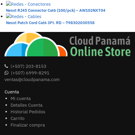
Nexxt RJ45 Connector Cat6 (100/pck) – AW102NXT04
Nexxt Patch Cord Cat6 3Ft. RD – 798302030558
(+507) 203-8153
(+507) 6999-8291
ventas@cloudpanama.com
Cuenta
Mi cuenta
Detalles Cuenta
Historial Pedidos
Carrito
Finalizar compra