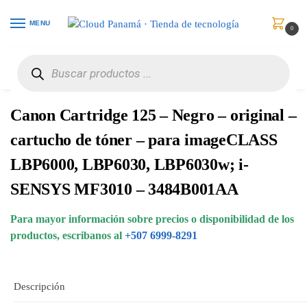
MENU
0
Inicio
Consumibles y Media
Cartuchos de Toner e Ink-Jet
Canon Cartridge 125 – Negro – original – cartucho de tóner – para imageCLASS LBP6000, LBP6030, LBP6030w; i-SENSYS MF3010 – 3484B001AA
/
/
/
Canon Cartridge 125 – Negro – original –
cartucho de tóner – para imageCLASS
LBP6000, LBP6030, LBP6030w; i-
SENSYS MF3010 – 3484B001AA
Para mayor información sobre precios o disponibilidad de los
productos, escribanos al
+507 6999-8291
Descripción