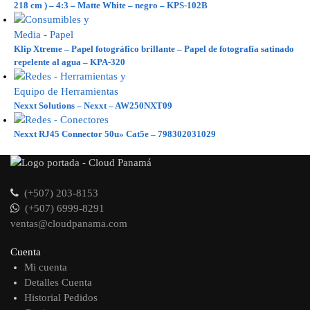
218 cm ) – 4:3 – Matte White – negro – KPS-102B
Klip Xtreme – Papel fotográfico brillante – Papel de fotografía satinado
repelente al agua – KPA-320
Nexxt Solutions – Nexxt – AW250NXT09
Nexxt RJ45 Connector 50u» Cat5e – 798302031029
(+507) 203-8153
(+507) 6999-8291
ventas@cloudpanama.com
Cuenta
Mi cuenta
Detalles Cuenta
Historial Pedidos