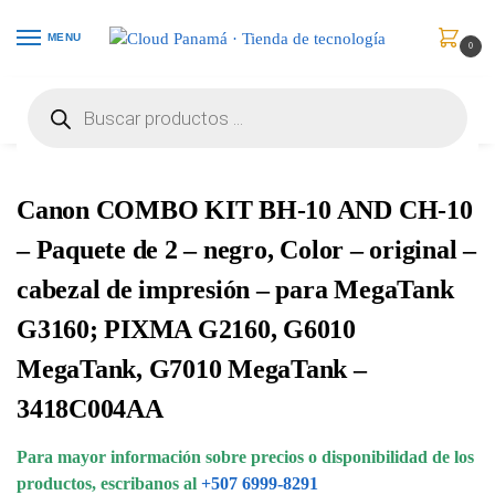
MENU
0
Inicio
Consumibles y Media
Kit de Impresion
Canon COMBO KIT BH-10 AND CH-10 – Paquete de 2 – negro, Color – original – cabezal de impresión – para MegaTank G3160; PIXMA G2160, G6010 MegaTank, G7010 MegaTank – 3418C004AA
/
/
/
Canon COMBO KIT BH-10 AND CH-10
– Paquete de 2 – negro, Color – original –
cabezal de impresión – para MegaTank
G3160; PIXMA G2160, G6010
MegaTank, G7010 MegaTank –
3418C004AA
Para mayor información sobre precios o disponibilidad de los
productos, escribanos al
+507 6999-8291