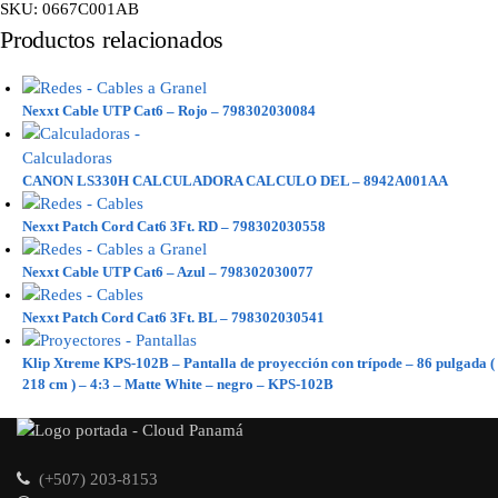
SKU:
0667C001AB
Productos relacionados
Nexxt Cable UTP Cat6 – Rojo – 798302030084
CANON LS330H CALCULADORA CALCULO DEL – 8942A001AA
Nexxt Patch Cord Cat6 3Ft. RD – 798302030558
Nexxt Cable UTP Cat6 – Azul – 798302030077
Nexxt Patch Cord Cat6 3Ft. BL – 798302030541
Klip Xtreme KPS-102B – Pantalla de proyección con trípode – 86 pulgada (
218 cm ) – 4:3 – Matte White – negro – KPS-102B
(+507) 203-8153