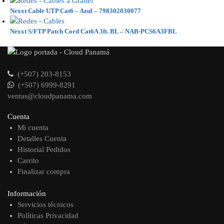
Nexxt Cable UTP Cat6 – Azul – 798302030077
Nexxt S/FTP Patch Cord Cat6A 3ft. BL – NAB-PCS6A3FBL
(+507) 203-8153
(+507) 6999-8291
ventas@cloudpanama.com
Cuenta
Mi cuenta
Detalles Cuenta
Historial Pedidos
Carrito
Finalizar compra
Información
Servicios técnicos
Políticas Privacidad