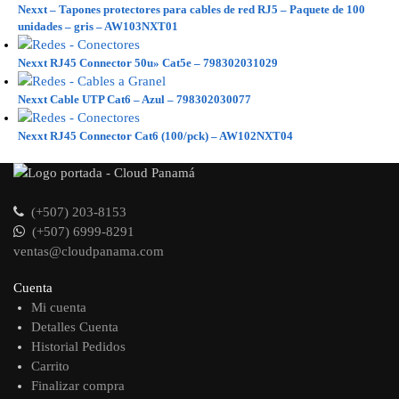
Nexxt – Tapones protectores para cables de red RJ5 – Paquete de 100
unidades – gris – AW103NXT01
Nexxt RJ45 Connector 50u» Cat5e – 798302031029
Nexxt Cable UTP Cat6 – Azul – 798302030077
Nexxt RJ45 Connector Cat6 (100/pck) – AW102NXT04
(+507) 203-8153
(+507) 6999-8291
ventas@cloudpanama.com
Cuenta
Mi cuenta
Detalles Cuenta
Historial Pedidos
Carrito
Finalizar compra