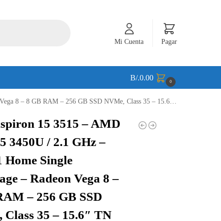
Mi Cuenta
Pagar
B/.
0.00
0
66 x 768 (HD) – Wi-Fi 5 – plata – kbd: español – BTS – con 1 Year Carry-In Service – 24DV0
nspiron 15 3515 – AMD
5 3450U / 2.1 GHz –
1 Home Single
age – Radeon Vega 8 –
RAM – 256 GB SSD
Class 35 – 15.6″ TN