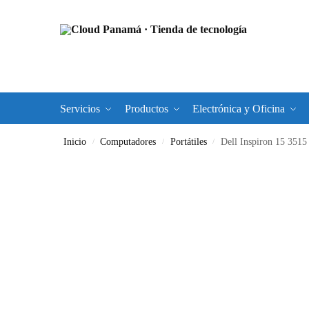
Servicios
Productos
Electrónica y Oficina
Inicio
Computadores
Portátiles
Dell Inspiron 15 3515 – AMD Ryzen
/
/
/