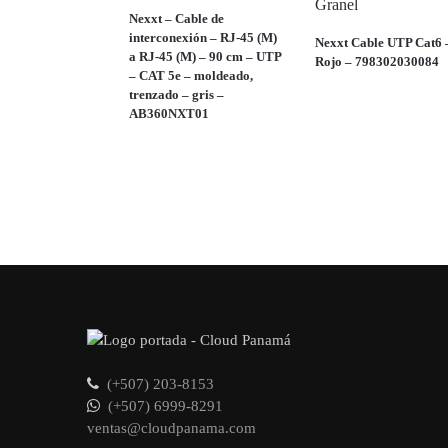
Nexxt – Cable de
interconexión – RJ-45 (M)
Nexxt Cable UTP Cat6 
a RJ-45 (M) – 90 cm – UTP
Rojo – 798302030084
– CAT 5e – moldeado,
trenzado – gris –
AB360NXT01
(+507) 203-8153
(+507) 6999-8291
ventas@cloudpanama.com