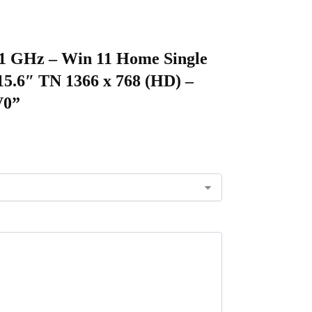
2.1 GHz – Win 11 Home Single
5.6″ TN 1366 x 768 (HD) –
V0”