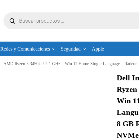
Redes y Comunicaciones
Seguridad
Apple
 5 3450U / 2.1 GHz – Win 11 Home Single Language – Radeon Vega 8 – 8 GB RAM – 256 GB SSD NVMe, Class 35 – 15.6″ TN 13
Dell I
Ryzen 
Win 1
Langu
8 GB 
NVMe, 