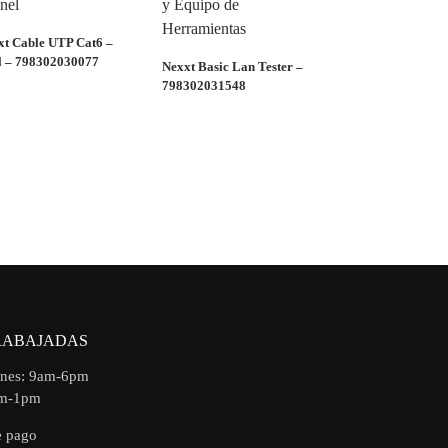
xt Cable UTP Cat6 –
l – 798302030077
Nexxt Basic Lan Tester –
798302031548
RABAJADAS
rnes: 9am-6pm
am-1pm