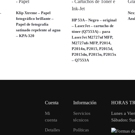
–
Klip Xtreme – Papel
Nex
fotográfico brillante –
Azu
HP 53A – Negro – original
Papel de fotografía
– LaserJet – cartucho de
satinado repelente al agua
tóner (Q7553A) – para
– KPA-320
LaserJet M2727nf MFP,
M2727nfs MFP, P2014,
P2014n, P2015, P2015d,
P2015dn, P2015n, P2015x
– Q7553A
Cuenta
Información
HORAS T
Mi
Servicios
Lunes a Vie
cuenta
técnicos
Sábados: 9
Detalles
Políticas