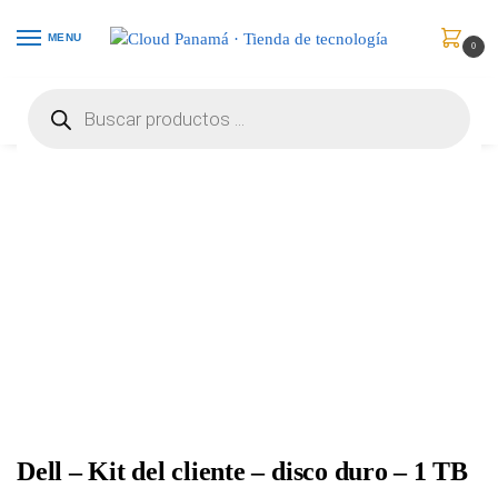
MENU
0
Inicio
Almacenamiento
Discos Duros Internos
Dell – Kit del cliente – disco duro – 1 TB – 3.5″ – SATA 6Gb/s – 7200 rpm – 400-BGEB
/
/
/
Dell – Kit del cliente – disco duro – 1 TB