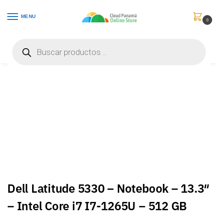
MENU
0
Inicio
Computadores
Portátiles
Dell Latitude 5330 – Notebook – 13.3″ – Intel Core i7 I7-1265U – 512 GB SSD – Inglés – 3000163294156.1
/
/
/
Dell Latitude 5330 – Notebook – 13.3″
– Intel Core i7 I7-1265U – 512 GB