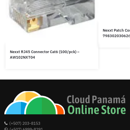
Nexxt Patch Co
79830203062
Nexxt RJ45 Connector Cat6 (100/pck) –
AW102NXT04
(+507) 203-8153
(+507) 6999-8291