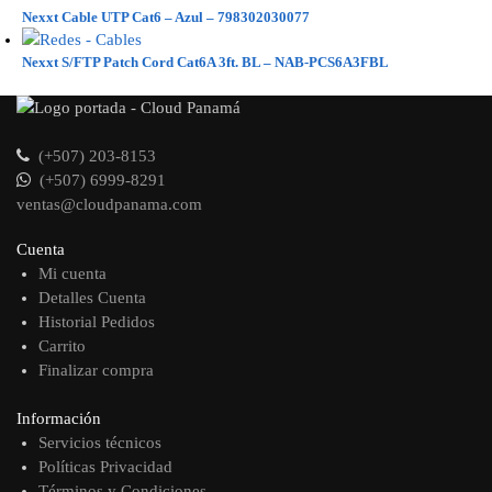
Nexxt Cable UTP Cat6 – Azul – 798302030077
Nexxt S/FTP Patch Cord Cat6A 3ft. BL – NAB-PCS6A3FBL
(+507) 203-8153
(+507) 6999-8291
ventas@cloudpanama.com
Cuenta
Mi cuenta
Detalles Cuenta
Historial Pedidos
Carrito
Finalizar compra
Información
Servicios técnicos
Políticas Privacidad
Términos y Condiciones