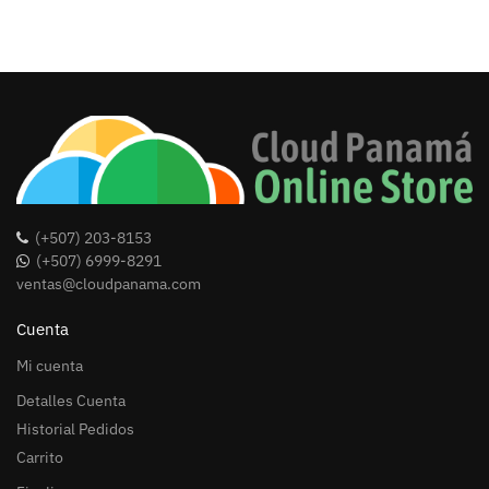
(+507) 203-8153
(+507) 6999-8291
ventas@cloudpanama.com
Cuenta
Mi cuenta
Detalles Cuenta
Historial Pedidos
Carrito