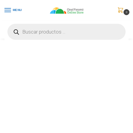
MENU
0
Inicio
Computadores
Portátiles
Dell Precision 5680 – Notebook – 16″ – Intel Core i7 i7-13700HPro – SSD – RTX2000 – Windows 11 Pro – 1-year warranty – 3000153756569.2
/
/
/