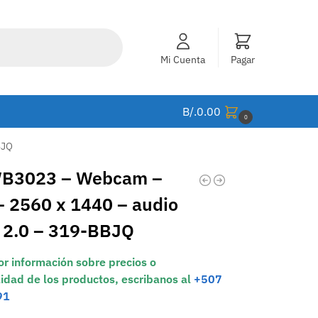
Mi Cuenta
Pagar
B/.
0.00
0
BJQ
WB3023 – Webcam –
– 2560 x 1440 – audio
 2.0 – 319-BBJQ
r información sobre precios o
lidad de los productos, escribanos al
+507
91