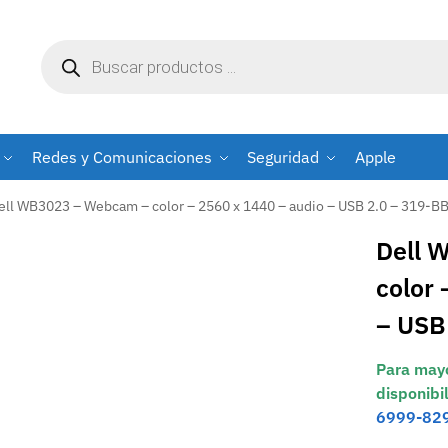
Redes y Comunicaciones
Seguridad
Apple
ell WB3023 – Webcam – color – 2560 x 1440 – audio – USB 2.0 – 319-B
Dell 
color 
– USB
Para mayo
disponibi
6999-82