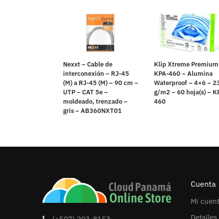
Nexxt – Cable de
Klip Xtreme Premium
interconexión – RJ-45
KPA-460 – Alumina
(M) a RJ-45 (M) – 90 cm –
Waterproof – 4×6 – 2
UTP – CAT 5e –
g/m2 – 60 hoja(s) – K
moldeado, trenzado –
460
gris – AB360NXT01
Cuenta
Mi cuen
Detalles
(+507) 203-8153