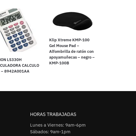
Klip Xtreme KMP-100
Gel Mouse Pad –
Alfombrilla de ratón con
apoyamuñecas – negro –
ON LS330H
KMP-100B
LCULADORA CALCULO
 – 8942A001AA
HORAS TRABAJADAS
Lunes a Viernes: 9am-6pm
Sábados: 9am-1pm