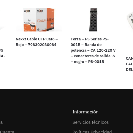
Nexxt Cable UTP Cat6 –
Forza – PS Series PS-
Rojo – 798302030084
001B – Banda de
35
potencia – CA 120-220 V
PA-
– conectores de salida: 6
CAN
– negro – PS-001B
CA
DEL
Información
ta
Servicios técnicos
 Cuenta
Políticas Privacidad