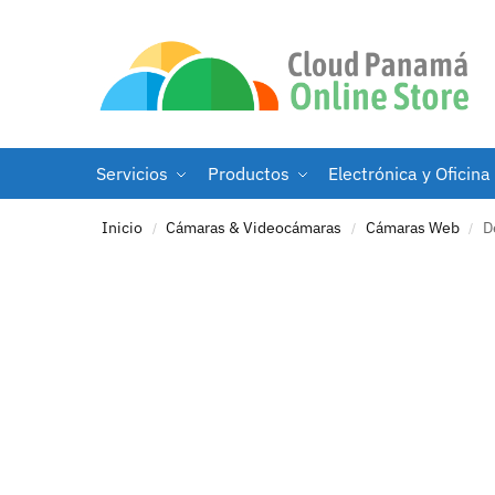
Servicios
Productos
Electrónica y Oficina
Inicio
Cámaras & Videocámaras
Cámaras Web
D
/
/
/