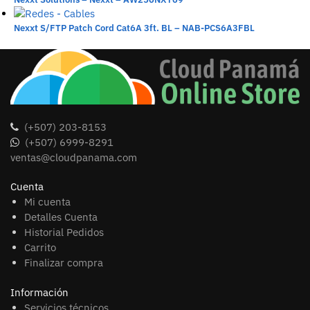
Nexxt S/FTP Patch Cord Cat6A 3ft. BL – NAB-PCS6A3FBL
(+507) 203-8153
(+507) 6999-8291
ventas@cloudpanama.com
Cuenta
Mi cuenta
Detalles Cuenta
Historial Pedidos
Carrito
Finalizar compra
Información
Servicios técnicos