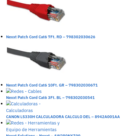
Nexxt Patch Cord Cat6 7Ft. RD – 798302030626
Nexxt Patch Cord Cat6 10Ft. GR – 798302030671
Nexxt Patch Cord Cat6 3Ft. BL – 798302030541
CANON LS330H CALCULADORA CALCULO DEL – 8942A001AA
Nexxt Solutions – Nexxt – AW250NXT09