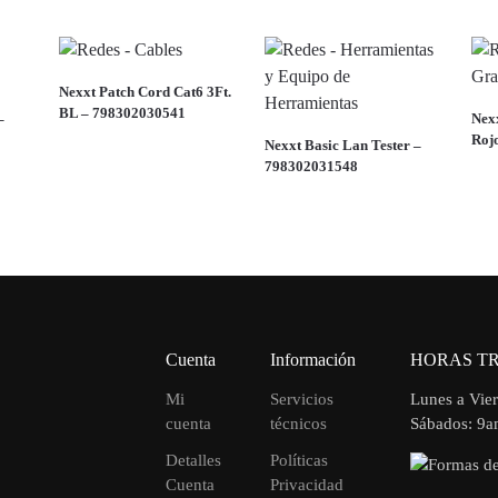
Nexxt Patch Cord Cat6 3Ft.
BL – 798302030541
–
Nex
Roj
Nexxt Basic Lan Tester –
798302031548
Cuenta
Información
HORAS T
Mi
Servicios
Lunes a Vie
cuenta
técnicos
Sábados: 9
Detalles
Políticas
Cuenta
Privacidad