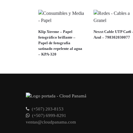
Klip Xtreme – Papel
Nexxt Cable UTP Cat6 
fotográfico brillante –
Azul – 798302030077
Papel de fotografía
satinado repelente al agua
– KPA-320
(+507) 203-8153
(+507) 6999-8291
ventas@cloudpanama.com