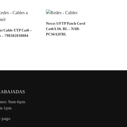
Nexxt S/FTP Patch Cord
Cat6A 3ft. BL – NAB-
xt Cable UTP Cat6 –
PCS6A3FBL
o – 798302030084
RABAJADAS
rnes: 9am-6pm
am-1pm