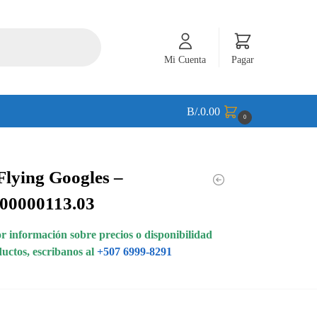
Mi Cuenta
Pagar
B/.
0.00
0
Flying Googles –
.00000113.03
 información sobre precios o disponibilidad
ductos, escribanos al
+507 6999-8291