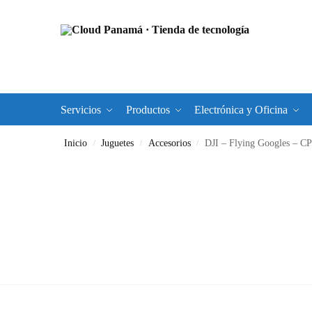
Servicios
Productos
Electrónica y Oficina
Inicio
Juguetes
Accesorios
DJI – Flying Googles – C
/
/
/