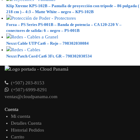
Klip Xtreme KPS-102B – Pantalla de proyección con trípode – 86 pulgada (
218 cm ) – 4:3 – Matte White – negro – KPS-102B
Forza – PS Series PS-001B – Banda de potencia – CA 120-220 V –
conectores de salida: 6 – negro – PS-001B
Nexxt Cable UTP Cat6 – Rojo – 798302030084
Nexxt Patch Cord Cat6 3Ft. GR – 798302030534
(+507) 203-8153
(+507) 6999-8291
ventas@cloudpanama.com
Cuenta
Mi cuenta
Detalles Cuenta
Historial Pedidos
Carrito