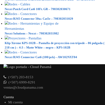
Nexxt Patch Cord Cat6 10Ft. GR – 798302030671
Nexxt RJ45 Connector 50u» Cat5e – 798302031029
Nexxt Solutions – Nexxt – 798302031982
Klip Xtreme KPS-102B – Pantalla de proyección con trípode – 86 pulgada (
218 cm ) – 4:3 – Matte White – negro – KPS-102B
Nexxt RJ45 Connector Cat6 (100/pck) – AW102NXT04
(+507) 203-8153
(+507) 6999-8291
ventas@cloudpanama.com
Cuenta
Mi cuenta