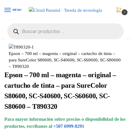
MENU
0
Inicio
Consumibles y Media
Cartuchos de Toner e Ink-Jet
Epson – 700 ml – magenta – original – cartucho de tinta – para SureColor S80600, SC-S40600, SC-S60600, SC-S80600 – T890320
/
/
/
Epson – 700 ml – magenta – original – cartucho de tinta –
para SureColor S80600, SC-S40600, SC-S60600, SC-S80600
– T890320
Epson – 700 ml – magenta – original –
cartucho de tinta – para SureColor
S80600, SC-S40600, SC-S60600, SC-
S80600 – T890320
Para mayor información sobre precios o disponibilidad de los
productos, escribanos al
+507 6999-8291