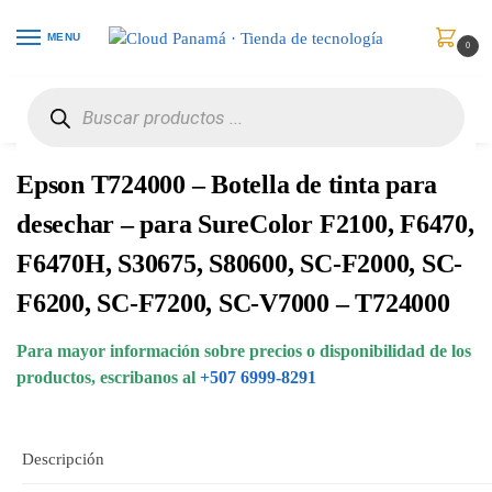
MENU
0
Inicio
Consumibles y Media
Suministros y Partes de Mantenimiento
Epson T724000 – Botella de tinta para desechar – para SureColor F2100, F6470, F6470H, S30675, S80600, SC-F2000, SC-F6200, SC-F7200, SC-V7000 – T724000
/
/
/
Epson T724000 – Botella de tinta para
desechar – para SureColor F2100, F6470,
F6470H, S30675, S80600, SC-F2000, SC-
F6200, SC-F7200, SC-V7000 – T724000
Para mayor información sobre precios o disponibilidad de los
productos, escribanos al
+507 6999-8291
Descripción