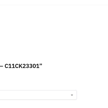
in – C11CK23301”