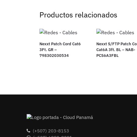
Productos relacionados
Nexxt Patch Cord Cat6
Nexxt S/FTP Patch Co
3Ft. GR –
Cat6A 3ft. BL – NAB-
798302030534
PCS6A3FBL
(+507) 203-8153