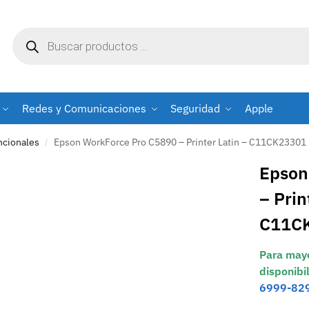
Redes y Comunicaciones
Seguridad
Apple
ncionales
Epson WorkForce Pro C5890 – Printer Latin – C11CK23301
/
Epson
– Prin
C11C
Para mayo
disponibi
6999-82