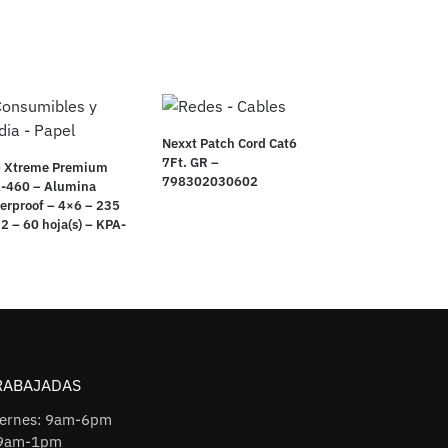
Nexxt Patch Cord Cat6
7Ft. GR –
p Xtreme Premium
798302030602
-460 – Alumina
erproof – 4×6 – 235
2 – 60 hoja(s) – KPA-
0
RABAJADAS
iernes: 9am-6pm
 9am-1pm