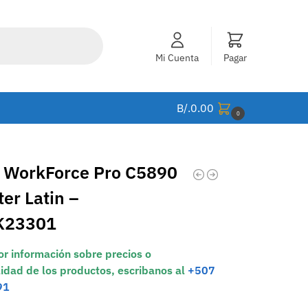
Mi Cuenta
Pagar
B/.
0.00
0
 WorkForce Pro C5890
ter Latin –
K23301
r información sobre precios o
lidad de los productos, escribanos al
+507
91