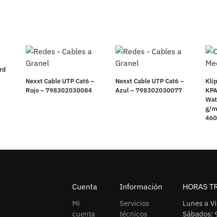
rd
Nexxt Cable UTP Cat6 –
Nexxt Cable UTP Cat6 –
Kli
Rojo – 798302030084
Azul – 798302030077
KPA
Wat
g/m
46
Cuenta
Información
HORAS T
Mi
Servicios
Lunes a V
cuenta
técnicos
Sábados: