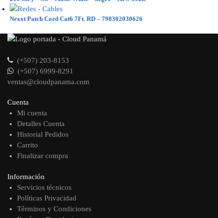
Nexxt Patch Cord Cat6 7Ft. RD – 798302030626
(+507) 203-8153
(+507) 6999-8291
ventas@cloudpanama.com
Cuenta
Mi cuenta
Detalles Cuenta
Historial Pedidos
Carrito
Finalizar compra
Información
Servicios técnicos
Políticas Privacidad
Términos y Condiciones