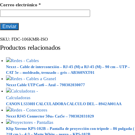
Correo electrónico
*
SKU:
FDC-106KMR-ISO
Productos relacionados
Nexxt – Cable de interconexión – RJ-45 (M) a RJ-45 (M) – 90 cm – UTP –
CAT 5e – moldeado, trenzado – gris – AB360NXT01
Nexxt Cable UTP Cat6 – Azul – 798302030077
CANON LS330H CALCULADORA CALCULO DEL – 8942A001AA
Nexxt RJ45 Connector 50u» Cat5e – 798302031029
Klip Xtreme KPS-102B – Pantalla de proyección con trípode – 86 pulgada (
218 cm ) – 4:3 – Matte White – negro – KPS-102B