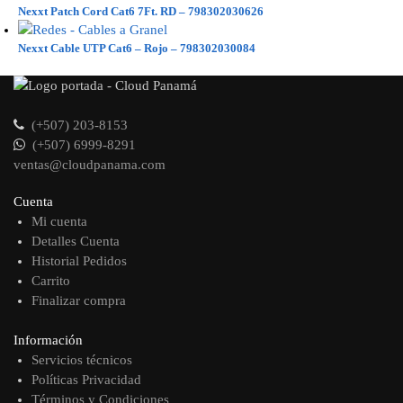
Nexxt Patch Cord Cat6 7Ft. RD – 798302030626
Nexxt Cable UTP Cat6 – Rojo – 798302030084
(+507) 203-8153
(+507) 6999-8291
ventas@cloudpanama.com
Cuenta
Mi cuenta
Detalles Cuenta
Historial Pedidos
Carrito
Finalizar compra
Información
Servicios técnicos
Políticas Privacidad
Términos y Condiciones