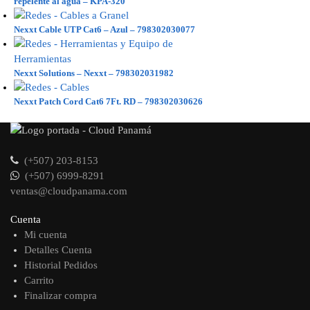
repelente al agua – KPA-320
Nexxt Cable UTP Cat6 – Azul – 798302030077
Nexxt Solutions – Nexxt – 798302031982
Nexxt Patch Cord Cat6 7Ft. RD – 798302030626
(+507) 203-8153
(+507) 6999-8291
ventas@cloudpanama.com
Cuenta
Mi cuenta
Detalles Cuenta
Historial Pedidos
Carrito
Finalizar compra