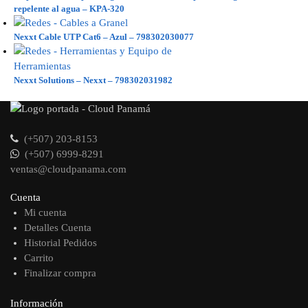
repelente al agua – KPA-320
Nexxt Cable UTP Cat6 – Azul – 798302030077
Nexxt Solutions – Nexxt – 798302031982
(+507) 203-8153
(+507) 6999-8291
ventas@cloudpanama.com
Cuenta
Mi cuenta
Detalles Cuenta
Historial Pedidos
Carrito
Finalizar compra
Información