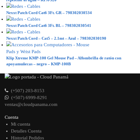
Nexxt Patch Cord Cat6 3Ft. GR – 798302030534
Nexxt Patch Cord Cat6 3Ft. BL – 798302030541
Nexxt Patch Cord – Cat5 – 2.1mt – Azul – 798302030190
Klip Xtreme KMP-100 Gel Mouse Pad – Alfombrilla de ratón con
apoyamuñecas – negro – KMP-100B
(+507) 203-8153
(+507) 6999-8291
ventas@cloudpanama.com
Cuenta
Mi cuenta
Detalles Cuenta
Historial Pedidos