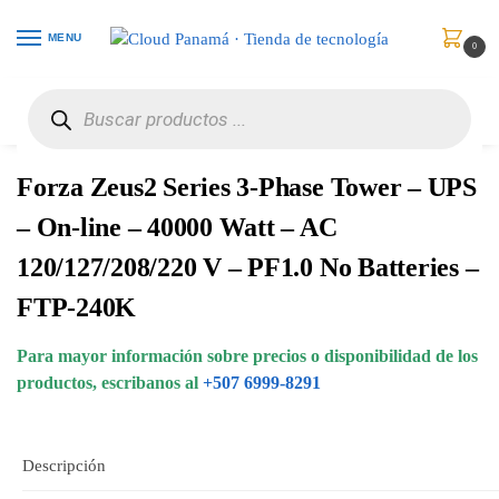
MENU
0
Inicio
Protección de Poder
UPS / Respaldo de Energía
Forza Zeus2 Series 3-Phase Tower – UPS – On-line – 40000 Watt – AC 120/127/208/220 V – PF1.0 No Batteries – FTP-240K
/
/
/
Forza Zeus2 Series 3-Phase Tower – UPS
– On-line – 40000 Watt – AC
120/127/208/220 V – PF1.0 No Batteries –
FTP-240K
Para mayor información sobre precios o disponibilidad de los
productos, escribanos al
+507 6999-8291
Descripción