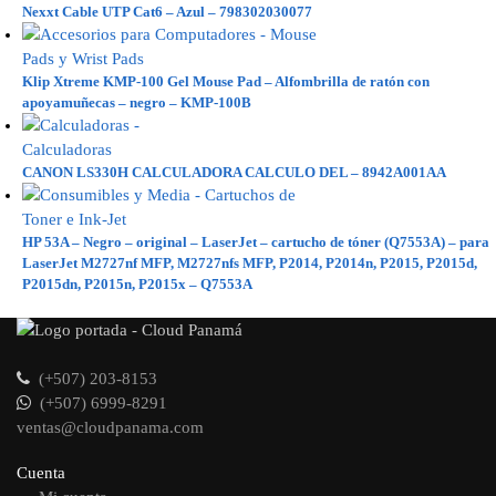
Nexxt Cable UTP Cat6 – Azul – 798302030077
Klip Xtreme KMP-100 Gel Mouse Pad – Alfombrilla de ratón con
apoyamuñecas – negro – KMP-100B
CANON LS330H CALCULADORA CALCULO DEL – 8942A001AA
HP 53A – Negro – original – LaserJet – cartucho de tóner (Q7553A) – para
LaserJet M2727nf MFP, M2727nfs MFP, P2014, P2014n, P2015, P2015d,
P2015dn, P2015n, P2015x – Q7553A
(+507) 203-8153
(+507) 6999-8291
ventas@cloudpanama.com
Cuenta