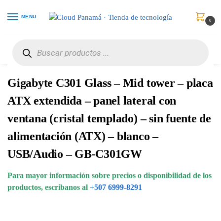
MENU
0
Inicio
Componentes Informáticos
Cajas / Gabinetes
Gigabyte C301 Glass – Mid tower – placa ATX extendida – panel lateral con ventana (cristal templado) – sin fuente de alimentación (ATX) – blanco – USB/Audio – GB-C301GW
/
/
/
Gigabyte C301 Glass – Mid tower – placa
ATX extendida – panel lateral con
ventana (cristal templado) – sin fuente de
alimentación (ATX) – blanco –
USB/Audio – GB-C301GW
Para mayor información sobre precios o disponibilidad de los
productos, escribanos al
+507 6999-8291