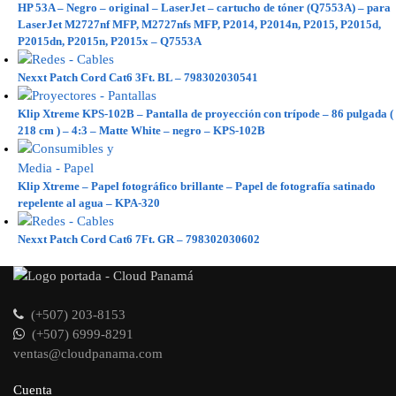
HP 53A – Negro – original – LaserJet – cartucho de tóner (Q7553A) – para
LaserJet M2727nf MFP, M2727nfs MFP, P2014, P2014n, P2015, P2015d,
P2015dn, P2015n, P2015x – Q7553A
Nexxt Patch Cord Cat6 3Ft. BL – 798302030541
Klip Xtreme KPS-102B – Pantalla de proyección con trípode – 86 pulgada (
218 cm ) – 4:3 – Matte White – negro – KPS-102B
Klip Xtreme – Papel fotográfico brillante – Papel de fotografía satinado
repelente al agua – KPA-320
Nexxt Patch Cord Cat6 7Ft. GR – 798302030602
(+507) 203-8153
(+507) 6999-8291
ventas@cloudpanama.com
Cuenta