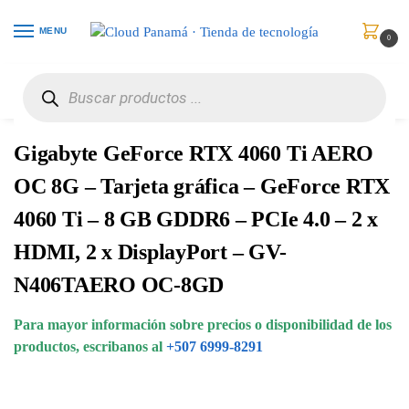
MENU
0
Inicio
Componentes Informáticos
Tarjetas de Video
Gigabyte GeForce RTX 4060 Ti AERO OC 8G – Tarjeta gráfica – GeForce RTX 4060 Ti – 8 GB GDDR6 – PCIe 4.0 – 2 x HDMI, 2 x DisplayPort – GV-N406TAERO OC-8GD
/
/
/
Gigabyte GeForce RTX 4060 Ti AERO
OC 8G – Tarjeta gráfica – GeForce RTX
4060 Ti – 8 GB GDDR6 – PCIe 4.0 – 2 x
HDMI, 2 x DisplayPort – GV-
N406TAERO OC-8GD
Para mayor información sobre precios o disponibilidad de los
productos, escribanos al
+507 6999-8291