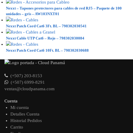
Nexxt – Tapones protectores para cables de red RJ5 – Paquete de 100
unidades – gris – AW103NXT01
Nexxt Patch Cord Cat6 3Ft. BL – 798302030541
Nexxt Cable UTP Cat6 – Rojo – 798302030084
Nexxt Patch Cord Cat6 10Ft. BL – 798302030688
(+507) 203-8153
(+507) 6999-8291
ventas@cloudpanama.com
Cuenta
Mi cuenta
Detalles Cuenta
Historial Pedidos
Carrito