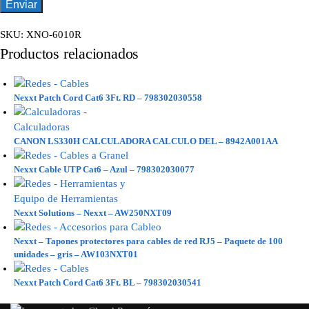
SKU:
XNO-6010R
Productos relacionados
Nexxt Patch Cord Cat6 3Ft. RD – 798302030558
CANON LS330H CALCULADORA CALCULO DEL – 8942A001AA
Nexxt Cable UTP Cat6 – Azul – 798302030077
Nexxt Solutions – Nexxt – AW250NXT09
Nexxt – Tapones protectores para cables de red RJ5 – Paquete de 100
unidades – gris – AW103NXT01
Nexxt Patch Cord Cat6 3Ft. BL – 798302030541