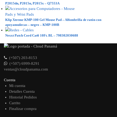
P2015dn, P2015n, P2015x – Q7553A
Klip Xtreme KMP-100 Gel Mouse Pad – Alfombrilla de ratón con
apoyamuñecas – negro – KMP-100B
Nexxt Patch Cord Cat6 10Ft. BL – 798302030688
(+507) 203-8153
(+507) 6999-8291
ventas@cloudpanama.com
Cuenta
Mi cuenta
Detalles Cuenta
Historial Pedidos
Carrito
Finalizar compra