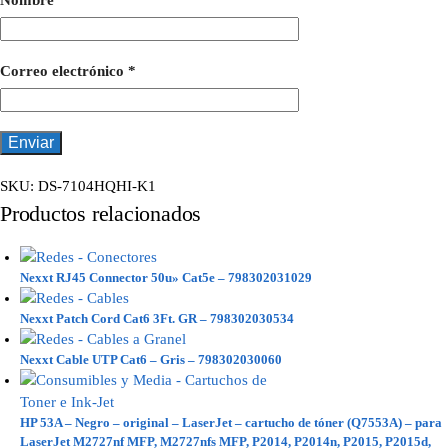
Nombre
*
Correo electrónico
*
SKU:
DS-7104HQHI-K1
Productos relacionados
Nexxt RJ45 Connector 50u» Cat5e – 798302031029
Nexxt Patch Cord Cat6 3Ft. GR – 798302030534
Nexxt Cable UTP Cat6 – Gris – 798302030060
HP 53A – Negro – original – LaserJet – cartucho de tóner (Q7553A) – para
LaserJet M2727nf MFP, M2727nfs MFP, P2014, P2014n, P2015, P2015d,