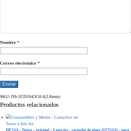
Nombre
*
Correo electrónico
*
SKU:
DS-2CD1043G0-I(2.8mm)
Productos relacionados
HP 53A – Negro – original – LaserJet – cartucho de tóner (Q7553A) – para