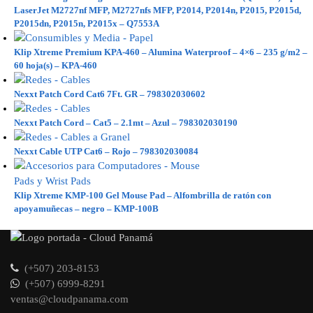
LaserJet M2727nf MFP, M2727nfs MFP, P2014, P2014n, P2015, P2015d,
P2015dn, P2015n, P2015x – Q7553A
Klip Xtreme Premium KPA-460 – Alumina Waterproof – 4×6 – 235 g/m2 –
60 hoja(s) – KPA-460
Nexxt Patch Cord Cat6 7Ft. GR – 798302030602
Nexxt Patch Cord – Cat5 – 2.1mt – Azul – 798302030190
Nexxt Cable UTP Cat6 – Rojo – 798302030084
Klip Xtreme KMP-100 Gel Mouse Pad – Alfombrilla de ratón con
apoyamuñecas – negro – KMP-100B
(+507) 203-8153
(+507) 6999-8291
ventas@cloudpanama.com