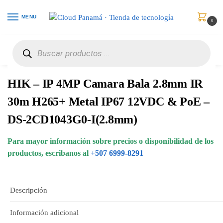
MENU
0
Inicio
Vigilancia de Video
Cámaras de Red
HIK – IP 4MP Camara Bala 2.8mm IR 30m H265+ Metal IP67 12VDC & PoE – DS-2CD1043G0-I(2.8mm)
/
/
/
HIK – IP 4MP Camara Bala 2.8mm IR
30m H265+ Metal IP67 12VDC & PoE –
DS-2CD1043G0-I(2.8mm)
Para mayor información sobre precios o disponibilidad de los
productos, escribanos al
+507 6999-8291
Descripción
Información adicional