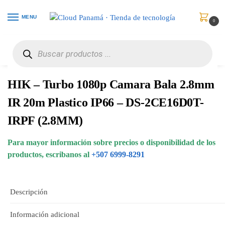
MENU
0
Inicio
Vigilancia de Video
Cámaras Análogas
HIK – Turbo 1080p Camara Bala 2.8mm IR 20m Plastico IP66 – DS-2CE16D0T-IRPF (2.8MM)
/
/
/
HIK – Turbo 1080p Camara Bala 2.8mm
IR 20m Plastico IP66 – DS-2CE16D0T-
IRPF (2.8MM)
Para mayor información sobre precios o disponibilidad de los
productos, escribanos al
+507 6999-8291
Descripción
Información adicional