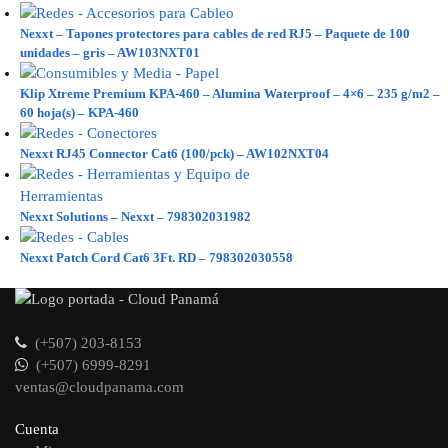
Nexxt – Tapones protectores para cables de red RJ5 – Paquete de 100
unidades – gris – AW103NXT01
Klip Xtreme Premium KPA-460 – Alumina Waterproof – 4×6 – 235 g/m2 –
60 hoja(s) – KPA-460
Nexxt RJ45 Connector Cat6 (100/pck) – AW102NXT04
Nexxt Solutions – Nexxt – 798302031982
Nexxt Patch Cord Cat6 3Ft. RD – 798302030558
(+507) 203-8153
(+507) 6999-8291
ventas@cloudpanama.com
Cuenta