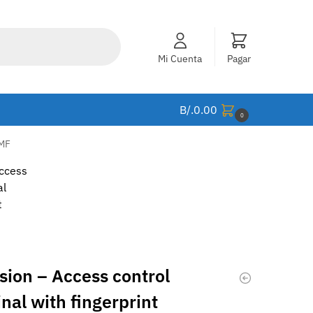
Mi Cuenta
Pagar
B/.
0.00
0
3MF
sion – Access control
nal with fingerprint