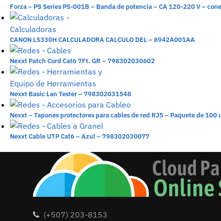
Forza – PS Series PS-001B – Banda de potencia – CA 120-220 V – conec
CANON LS330H CALCULADORA CALCULO DEL – 8942A001AA
Nexxt Patch Cord Cat6 7Ft. GR – 798302030602
Nexxt Basic Lan Tester – 798302031548
Nexxt – Tapones protectores para cables de red RJ5 – Paquete de 10
Nexxt Cable UTP Cat6 – Azul – 798302030077
(+507) 203-8153