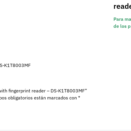
read
Para ma
de los p
 – DS-K1T8003MF
l with fingerprint reader – DS-K1T8003MF”
os obligatorios están marcados con
*