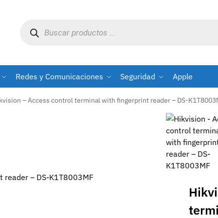
Redes y Comunicaciones
Seguridad
Apple
kvision – Access control terminal with fingerprint reader – DS-K1T800
rint reader – DS-K1T8003MF
Hikvi
termi