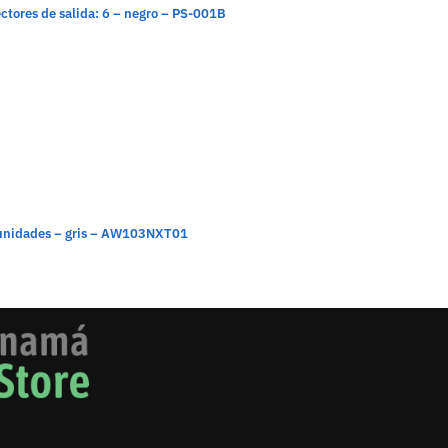
tores de salida: 6 – negro – PS-001B
0 unidades – gris – AW103NXT01