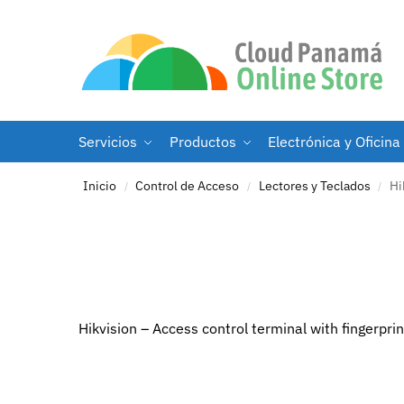
Servicios
Productos
Electrónica y Oficina
Inicio
Control de Acceso
Lectores y Teclados
Hi
/
/
/
Hikvision – Access control terminal with fingerp