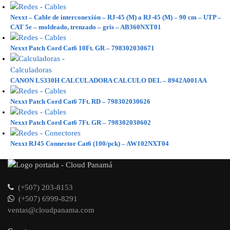
Nexxt – Cable de interconexión – RJ-45 (M) a RJ-45 (M) – 90 cm – UTP –
CAT 5e – moldeado, trenzado – gris – AB360NXT01
Nexxt Patch Cord Cat6 10Ft. GR – 798302030671
CANON LS330H CALCULADORA CALCULO DEL – 8942A001AA
Nexxt Patch Cord Cat6 7Ft. RD – 798302030626
Nexxt Patch Cord Cat6 7Ft. GR – 798302030602
Nexxt RJ45 Connector Cat6 (100/pck) – AW102NXT04
(+507) 203-8153
(+507) 6999-8291
ventas@cloudpanama.com