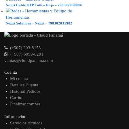
Nexxt Cable UTP Cat6 – Rojo – 798302030084
Nexxt Solutions – Nexxt – 798302031982
(+507) 203-8153
(+507) 6999-8291
ventas@cloudpanama.com
Cuenta
Mi cuenta
Detalles Cuenta
Historial Pedidos
Carrito
Finalizar compra
Información
Servicios técnicos