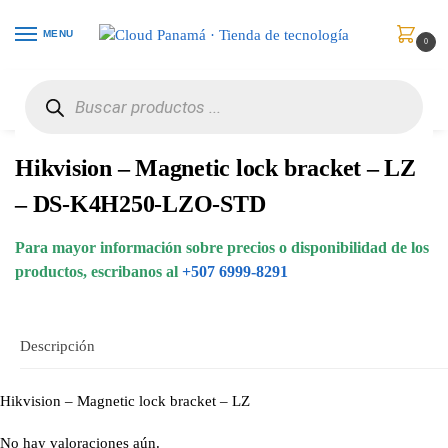
MENU
0
Inicio
Vigilancia de Video
Accesorios
Hikvision – Magnetic lock bracket – LZ – DS-K4H250-LZO-STD
/
/
/
Hikvision – Magnetic lock bracket – LZ
– DS-K4H250-LZO-STD
Para mayor información sobre precios o disponibilidad de los
productos, escribanos al
+507 6999-8291
Descripción
Hikvision – Magnetic lock bracket – LZ
No hay valoraciones aún.