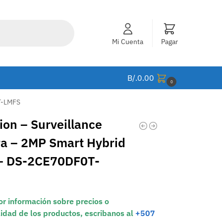
Mi Cuenta
Pagar
B/.
0.00
0
0T-LMFS
ion – Surveillance
a – 2MP Smart Hybrid
 – DS-2CE70DF0T-
r información sobre precios o
lidad de los productos, escribanos al
+507