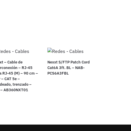
xt – Cable de
Nexxt S/FTP Patch Cord
erconexión – RJ-45
Cat6A 3ft. BL – NAB-
 a RJ-45 (M) – 90 cm –
PCS6A3FBL
 – CAT 5e –
deado, trenzado –
s – AB360NXT01