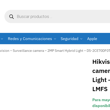
Redes y Comunicaciones
Seguridad
Apple
vision – Surveillance camera – 2MP Smart Hybrid Light – DS-2CE70DF
Hikvis
camer
Light
LMFS
Para mayo
disponibi