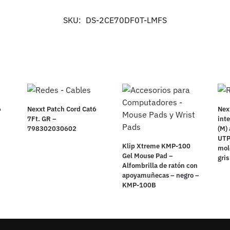
SKU:
DS-2CE70DF0T-LMFS
6
Nexxt Patch Cord Cat6
Nex
7Ft. GR –
int
798302030602
(M)
UTP
Klip Xtreme KMP-100
mol
Gel Mouse Pad –
gri
Alfombrilla de ratón con
apoyamuñecas – negro –
KMP-100B