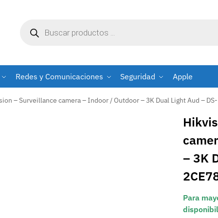
Redes y Comunicaciones
Seguridad
Apple
sion – Surveillance camera – Indoor / Outdoor – 3K Dual Light Aud 
Hikvis
camer
– 3K D
2CE7
Para mayo
disponibi