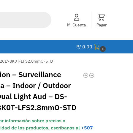
Mi Cuenta
Pagar
B/.
0.00
0
– DS-2CE78K0T-LFS2.8mmO-STD
ion – Surveillance
a – Indoor / Outdoor
ual Light Aud – DS-
8K0T-LFS2.8mmO-STD
r información sobre precios o
lidad de los productos, escribanos al
+507