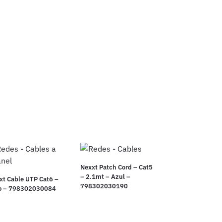
Nexxt Patch Cord – Cat5
– 2.1mt – Azul –
xt Cable UTP Cat6 –
798302030190
o – 798302030084