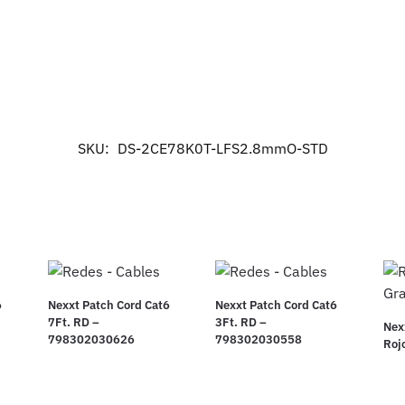
SKU:
DS-2CE78K0T-LFS2.8mmO-STD
6
Nexxt Patch Cord Cat6
Nexxt Patch Cord Cat6
7Ft. RD –
3Ft. RD –
Nex
798302030626
798302030558
Roj