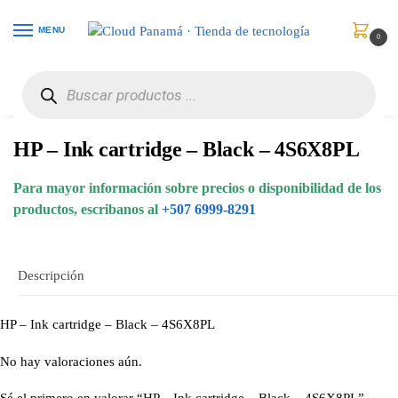
MENU
0
Inicio
Consumibles y Media
Cartuchos de Toner e Ink-Jet
HP – Ink cartridge – Black – 4S6X8PL
/
/
/
HP – Ink cartridge – Black – 4S6X8PL
Para mayor información sobre precios o disponibilidad de los
productos, escribanos al
+507 6999-8291
Descripción
HP – Ink cartridge – Black – 4S6X8PL
No hay valoraciones aún.