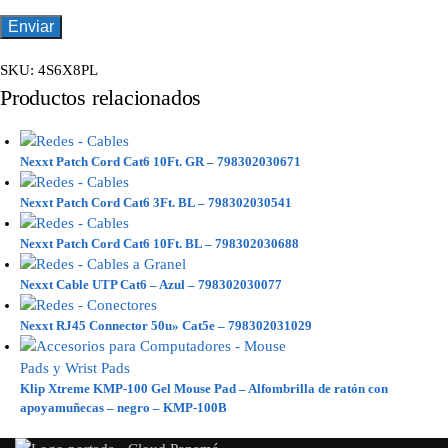
SKU:
4S6X8PL
Productos relacionados
Nexxt Patch Cord Cat6 10Ft. GR – 798302030671
Nexxt Patch Cord Cat6 3Ft. BL – 798302030541
Nexxt Patch Cord Cat6 10Ft. BL – 798302030688
Nexxt Cable UTP Cat6 – Azul – 798302030077
Nexxt RJ45 Connector 50u» Cat5e – 798302031029
Klip Xtreme KMP-100 Gel Mouse Pad – Alfombrilla de ratón con
apoyamuñecas – negro – KMP-100B