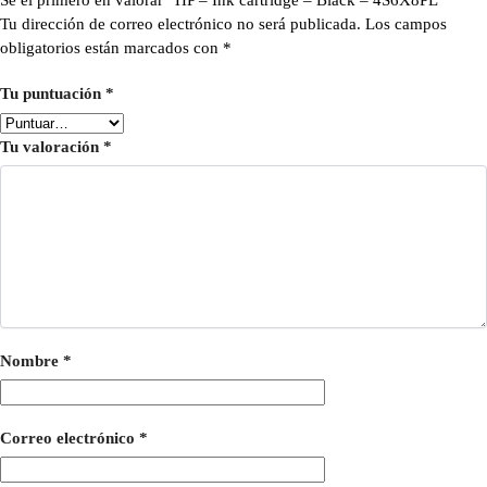
Sé el primero en valorar “HP – Ink cartridge – Black – 4S6X8PL”
Tu dirección de correo electrónico no será publicada.
Los campos
obligatorios están marcados con
*
Tu puntuación
*
Tu valoración
*
Nombre
*
Correo electrónico
*