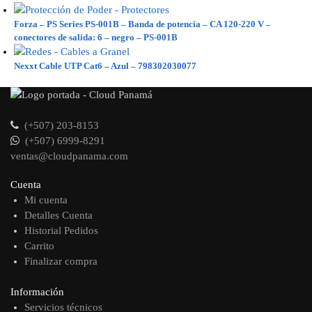
Forza – PS Series PS-001B – Banda de potencia – CA 120-220 V –
conectores de salida: 6 – negro – PS-001B
Nexxt Cable UTP Cat6 – Azul – 798302030077
(+507) 203-8153
(+507) 6999-8291
ventas@cloudpanama.com
Cuenta
Mi cuenta
Detalles Cuenta
Historial Pedidos
Carrito
Finalizar compra
Información
Servicios técnicos