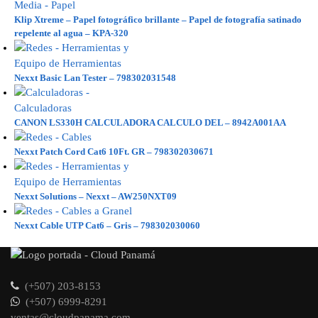
Klip Xtreme – Papel fotográfico brillante – Papel de fotografía satinado
repelente al agua – KPA-320
Nexxt Basic Lan Tester – 798302031548
CANON LS330H CALCULADORA CALCULO DEL – 8942A001AA
Nexxt Patch Cord Cat6 10Ft. GR – 798302030671
Nexxt Solutions – Nexxt – AW250NXT09
Nexxt Cable UTP Cat6 – Gris – 798302030060
(+507) 203-8153
(+507) 6999-8291
ventas@cloudpanama.com