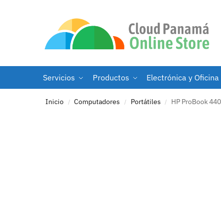
Servicios
Productos
Electrónica y Oficina
Inicio
Computadores
Portátiles
HP ProBook 440 
/
/
/