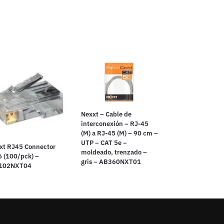
Nexxt – Cable de
interconexión – RJ-45
(M) a RJ-45 (M) – 90 cm –
UTP – CAT 5e –
xt RJ45 Connector
moldeado, trenzado –
6 (100/pck) –
gris – AB360NXT01
102NXT04