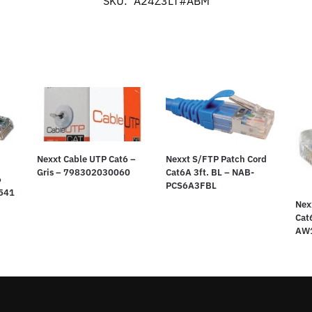
SKU:
A24Z3LT#ABM
Nexxt Cable UTP Cat6 –
Nexxt S/FTP Patch Cord
Gris – 798302030060
Cat6A 3ft. BL – NAB-
6
PCS6A3FBL
541
Nex
Cat
AW