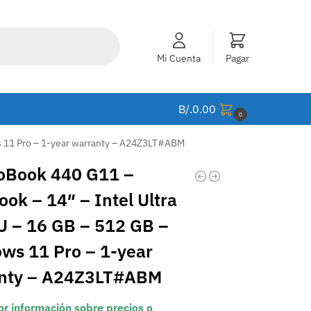
Mi Cuenta
Pagar
B/.
0.00
0
s 11 Pro – 1-year warranty – A24Z3LT#ABM
oBook 440 G11 –
ok – 14″ – Intel Ultra
U – 16 GB – 512 GB –
ws 11 Pro – 1-year
nty – A24Z3LT#ABM
r información sobre precios o