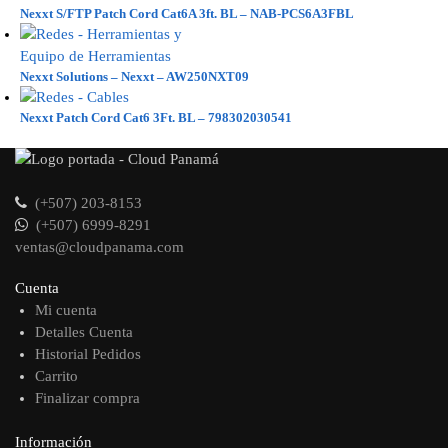
Nexxt S/FTP Patch Cord Cat6A 3ft. BL – NAB-PCS6A3FBL
Nexxt Solutions – Nexxt – AW250NXT09
Nexxt Patch Cord Cat6 3Ft. BL – 798302030541
(+507) 203-8153
(+507) 6999-8291
ventas@cloudpanama.com
Cuenta
Mi cuenta
Detalles Cuenta
Historial Pedidos
Carrito
Finalizar compra
Información