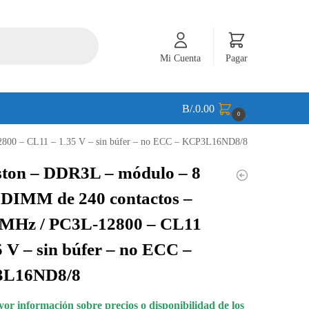
Mi Cuenta
Pagar
B/.
0.00
0
2800 – CL11 – 1.35 V – sin búfer – no ECC – KCP3L16ND8/8
ston – DDR3L – módulo – 8
 DIMM de 240 contactos –
 MHz / PC3L-12800 – CL11
5 V – sin búfer – no ECC –
L16ND8/8
or información sobre precios o disponibilidad de los