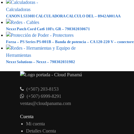
CANON LS330H CALCULADORA CALCULO DEL – 8942A001AA
Nexxt Patch Cord Cat6 10Ft. GR – 798302030671
Forza – PS Series PS-001B – Banda de potencia – CA 120-220 V – conectores
Nexxt Solutions – Nexxt – 798302031982
(+507) 203-8153
(+507) 6999-8291
ventas@cloudpanama.com
Cuenta
Mi cuenta
Detalles Cuenta