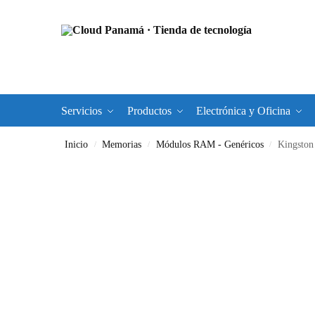
Servicios
Productos
Electrónica y Oficina
Inicio
Memorias
Módulos RAM - Genéricos
Kingston
/
/
/