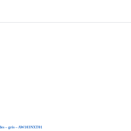
dades – gris – AW103NXT01