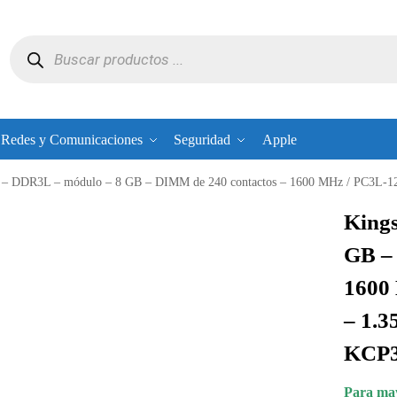
Redes y Comunicaciones
Seguridad
Apple
 – DDR3L – módulo – 8 GB – DIMM de 240 contactos – 1600 MHz / PC3L-1
King
GB –
1600
– 1.3
KCP3
Para may