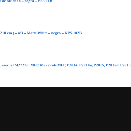
 de salida: 6 – negro – PS-001B
 218 cm ) – 4:3 – Matte White – negro – KPS-102B
ara LaserJet M2727nf MFP, M2727nfs MFP, P2014, P2014n, P2015, P2015d, P201