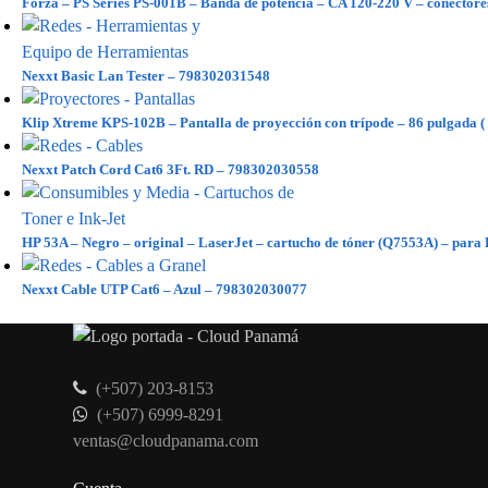
Forza – PS Series PS-001B – Banda de potencia – CA 120-220 V – conectores
Nexxt Basic Lan Tester – 798302031548
Klip Xtreme KPS-102B – Pantalla de proyección con trípode – 86 pulgada (
Nexxt Patch Cord Cat6 3Ft. RD – 798302030558
HP 53A – Negro – original – LaserJet – cartucho de tóner (Q7553A) – p
Nexxt Cable UTP Cat6 – Azul – 798302030077
(+507) 203-8153
(+507) 6999-8291
ventas@cloudpanama.com