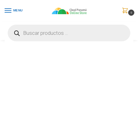
MENU
0
Inicio
Videojuegos
Controles
Logitech G920 Driving Force – Juego de volante y pedales – cableado – para PC, Microsoft Xbox One – 941-000122
/
/
/