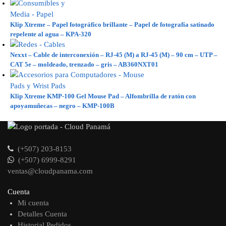
Klip Xtreme – Papel fotográfico brillante – Papel de fotografía satinado
repelente al agua – KPA-320
Nexxt – Cable de interconexión – RJ-45 (M) a RJ-45 (M) – 90 cm – UTP –
CAT 5e – moldeado, trenzado – gris – AB360NXT01
Klip Xtreme KMP-100 Gel Mouse Pad – Alfombrilla de ratón con
apoyamuñecas – negro – KMP-100B
(+507) 203-8153
(+507) 6999-8291
ventas@cloudpanama.com
Cuenta
Mi cuenta
Detalles Cuenta
Historial Pedidos